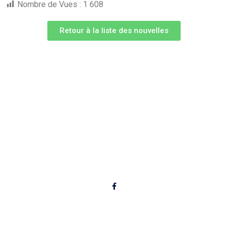
Nombre de Vues :
1 608
Retour à la liste des nouvelles
Liens utiles
Conditions de sentier
Achat droit d'accès
Dernières Nouvelles
Prochaines activités
Albums photos
Suivez-nous